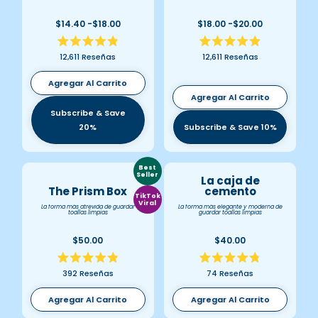
$14.40 -$18.00
$18.00 -$20.00
Calificado
Calificado
12,611
Reseñas
12,611
Reseñas
4.9
4.9
de
de
5
5
Agregar Al Carrito
estrellas
estrellas
Agregar Al Carrito
Subscribe & Save
20%
Subscribe & Save 10%
Best
Seller
La caja de
The Prism Box
cemento
TikTok
Viral
La forma más atrevida de guardar
La forma más elegante y moderna de
toallas limpias
guardar toallas limpias
$50.00
$40.00
Calificado
Calificado
392
Reseñas
74
Reseñas
4.9
4.8
de
de
5
5
Agregar Al Carrito
Agregar Al Carrito
estrellas
estrellas