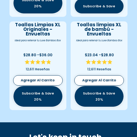
20%
Subscribe & Save
Toallas Limpias XL
Toallas limpias XL
Originales -
de bambú -
Envueltas
Envueltas
Ideal para rellenar tu Luxe Bamboo Box
Ideal para rellenar tu Luxe Bamboo Box
$28.80 -$36.00
$23.04 -$28.80
Calificado
Calificado
12,611
Reseñas
12,611
Reseñas
4.9
4.9
de
de
5
5
Agregar Al Carrito
Agregar Al Carrito
estrellas
estrellas
Subscribe & Save
Subscribe & Save
20%
20%