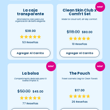
NEW!
La caja
Clean Skin Club x
transparente
Comfrt Set
Minimalismo claro para una
Made for cloud-soft, all-day comfort.
organización de baño elegante.
$38.00
$118.00
$80.00
Calificado
Calificado
53
Reseñas
4.9
10
Reseñas
5.0
de
de
5
5
Agregar Al Carrito
Agregar Al Carrito
estrellas
estrellas
NEW!
NEW!
La bolsa
The Pouch
Compartimento dedicado para 10
Travel cosmetic bag for Clean Towels
toallas limpias XL
$17.00
$50.00
$45.00
Calificado
Calificado
26
Reseñas
4.8
77
Reseñas
4.8
de
de
5