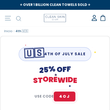
⭐️ OVER 1 BILLION CLEAN TOWELS SOLD ⭐️
Navegación
Buscar
Car
Inicio
4th 🇺🇸
🇺🇸
4TH OF JULY SALE
O
F
%
2
F
5
R
D
O
I
E
S
E
T
W
4OJ
USE CODE