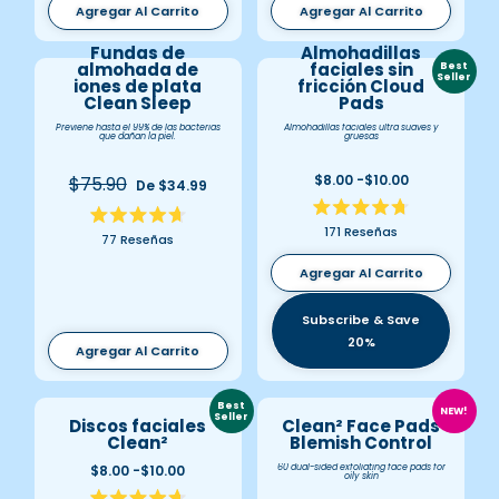
5
Agregar Al Carrito
Agregar Al Carrito
estrellas
estrellas
Fundas de
Almohadillas
almohada de
faciales sin
Best
Seller
iones de plata
fricción Cloud
Clean Sleep
Pads
Previene hasta el 99% de las bacterias
Almohadillas faciales ultra suaves y
que dañan la piel.
gruesas
$8.00 -$10.00
$75.90
De $34.99
Calificado
Calificado
171
Reseñas
4.7
77
Reseñas
4.7
de
de
5
Agregar Al Carrito
5
estrellas
estrellas
Subscribe & Save
20%
Agregar Al Carrito
Best
NEW!
Seller
Discos faciales
Clean² Face Pads
Clean²
Blemish Control
$8.00 -$10.00
60 dual-sided exfoliating face pads for
oily skin