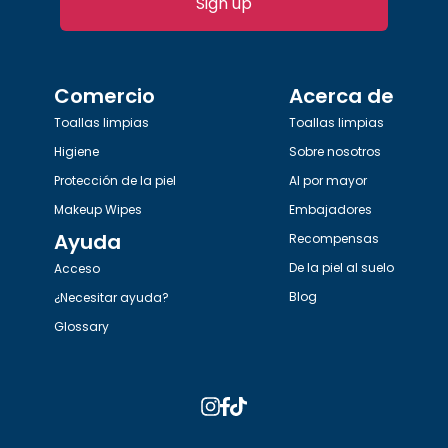
Sign up
Comercio
Acerca de
Toallas limpias
Toallas limpias
Higiene
Sobre nosotros
Protección de la piel
Al por mayor
Makeup Wipes
Embajadores
Ayuda
Recompensas
De la piel al suelo
Acceso
Blog
¿Necesitar ayuda?
Glossary
Instagram
Facebook
TikTok