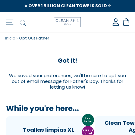
⭐️ OVER 1 BILLION CLEAN TOWELS SOLD ⭐️
Navegación
Buscar
Car
Inicio
Opt Out Father
Got It!
We saved your preferences, we'll be sure to opt you
out of email message for Father's Day. Thanks for
letting us know!
While you're here...
Best
Clean Tow
Seller
Toallas limpias XL
A
TikTok
Viral