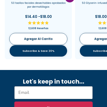
50 toallas faciales desechables aprobadas
50 Glycerin-infused
por dermatólogos
$14.40 -$18.00
$18.00
Calificado
12,608
Reseñas
12,608
4.9
de
5
Agregar Al Carrito
Agregar 
estrellas
Subscribe & Save 20%
Subscribe
Let's keep in touch.
..